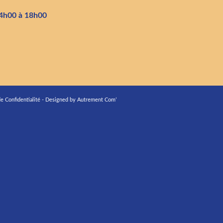
4h00 à 18h00
de Confidentialité
-
Designed by Autrement Com’