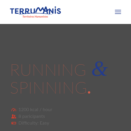
&
RUNNING
SPINNING
.
1200 kcal / hour
8 paricipants
Difficulty: Easy