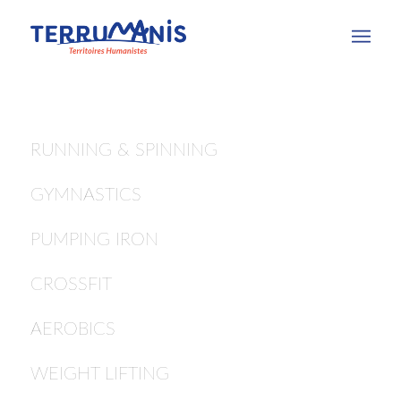
RUNNING & SPINNING
GYMNASTICS
PUMPING IRON
CROSSFIT
AEROBICS
WEIGHT LIFTING