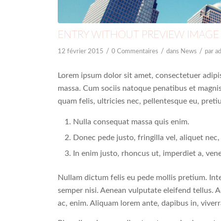
ENTRY WITHOUT PREVIEW IMAGE
/
/
/
12 février 2015
0 Commentaires
dans
News
par
a
Lorem ipsum dolor sit amet, consectetuer adipi
massa. Cum sociis natoque penatibus et magnis
quam felis, ultricies nec, pellentesque eu, pret
Nulla consequat massa quis enim.
Donec pede justo, fringilla vel, aliquet nec,
In enim justo, rhoncus ut, imperdiet a, vene
Nullam dictum felis eu pede mollis pretium. In
semper nisi. Aenean vulputate eleifend tellus. A
ac, enim. Aliquam lorem ante, dapibus in, viverra