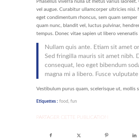
Phasellus viverra nulla ut metus varius laoreet.
vel augue. Curabitur ullamcorper ultricies nisi
eget condimentum rhoncus, sem quam semper li
quam nunc, blandit vel, luctus pulvinar, hendre
tempus. Donec vitae sapien ut libero venenatis
Nullam quis ante. Etiam sit amet or
Sed fringilla mauris sit amet nibh.
consequat, leo eget bibendum sodal
magna mi a libero. Fusce vulputate
Vestibulum purus quam, scelerisque ut, mollis
Etiquettes :
food
,
fun
PARTAGER CETTE PUBLICATION