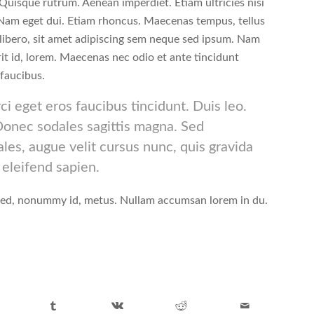
 Quisque rutrum. Aenean imperdiet. Etiam ultricies nisi
. Nam eget dui. Etiam rhoncus. Maecenas tempus, tellus
bero, sit amet adipiscing sem neque sed ipsum. Nam
rit id, lorem. Maecenas nec odio et ante tincidunt
 faucibus.
ci eget eros faucibus tincidunt. Duis leo.
 Donec sodales sagittis magna. Sed
es, augue velit cursus nunc, quis gravida
 eleifend sapien.
 sed, nonummy id, metus. Nullam accumsan lorem in du.