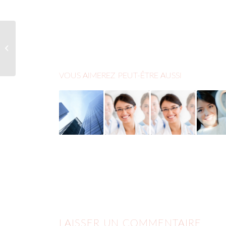
A nice entry
VOUS AIMEREZ PEUT-ÊTRE AUSSI
LAISSER UN COMMENTAIRE