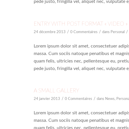
pede justo, fringilla vel, aliquet nec, vulputate 
ENTRY WITH POST FORMAT « VIDEO »
/
/
/
24 décembre 2013
0 Commentaires
dans
Personal
Lorem ipsum dolor sit amet, consectetuer adipi
massa. Cum sociis natoque penatibus et magnis
quam felis, ultricies nec, pellentesque eu, pre
pede justo, fringilla vel, aliquet nec, vulputate 
A SMALL GALLERY
/
/
24 janvier 2013
0 Commentaires
dans
News
,
Persona
Lorem ipsum dolor sit amet, consectetuer adipi
massa. Cum sociis natoque penatibus et magnis
quam felis, ultricies nec, pellentesque eu, pre