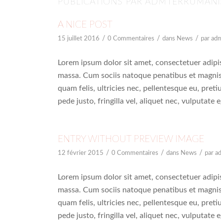
PUBLICATIONS PAR ADMTERRUMANI
A NICE POST
/
/
/
15 juillet 2016
0 Commentaires
dans
News
par
ad
Lorem ipsum dolor sit amet, consectetuer adipi
massa. Cum sociis natoque penatibus et magnis
quam felis, ultricies nec, pellentesque eu, pre
pede justo, fringilla vel, aliquet nec, vulputate 
ENTRY WITHOUT PREVIEW IMAGE
/
/
/
12 février 2015
0 Commentaires
dans
News
par
a
Lorem ipsum dolor sit amet, consectetuer adipi
massa. Cum sociis natoque penatibus et magnis
quam felis, ultricies nec, pellentesque eu, pre
pede justo, fringilla vel, aliquet nec, vulputate 