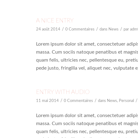
A NICE ENTRY
/
/
/
24 août 2014
0 Commentaires
dans
News
par
adm
Lorem ipsum dolor sit amet, consectetuer adipi
massa. Cum sociis natoque penatibus et magnis
quam felis, ultricies nec, pellentesque eu, pre
pede justo, fringilla vel, aliquet nec, vulputate 
ENTRY WITH AUDIO
/
/
/
11 mai 2014
0 Commentaires
dans
News
,
Personal
Lorem ipsum dolor sit amet, consectetuer adipi
massa. Cum sociis natoque penatibus et magnis
quam felis, ultricies nec, pellentesque eu, pre